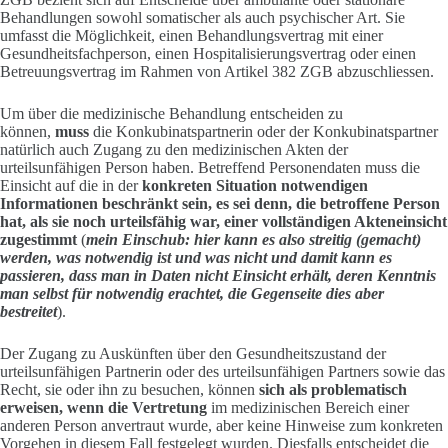
Behandlungen sowohl somatischer als auch psychischer Art. Sie
umfasst die Möglichkeit, einen Behandlungsvertrag mit einer
Gesundheitsfachperson, einen Hospitalisierungsvertrag oder einen
Betreuungsvertrag im Rahmen von Artikel 382 ZGB abzuschliessen.
Um über die medizinische Behandlung entscheiden zu
können,
muss
die Konkubinatspartnerin oder der Konkubinatspartner
natürlich auch Zugang zu den medizinischen Akten der
urteilsunfähigen Person haben. Betreffend Personendaten muss die
Einsicht auf die in der
konkreten Situation notwendigen
Informationen beschränkt sein, es sei denn, die betroffene Person
hat, als sie noch urteilsfähig war, einer vollständigen Akteneinsicht
zugestimmt
(
mein Einschub: hier kann es also streitig (gemacht)
werden, was notwendig ist und was nicht und damit kann es
passieren, dass man in Daten nicht Einsicht erhält, deren Kenntnis
man selbst für notwendig erachtet, die Gegenseite dies aber
bestreitet
).
Der Zugang zu Auskünften über den Gesundheitszustand der
urteilsunfähigen Partnerin oder des urteilsunfähigen Partners sowie das
Recht, sie oder ihn zu besuchen, können
sich als problematisch
erweisen, wenn die Vertretung
im medizinischen Bereich einer
anderen Person anvertraut wurde, aber keine Hinweise zum konkreten
Vorgehen in diesem Fall festgelegt wurden. Diesfalls entscheidet die