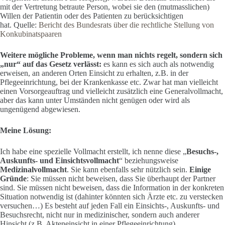
mit der Vertretung betraute Person, wobei sie den (mutmasslichen)
Willen der Patientin oder des Patienten zu berücksichtigen
hat. Quelle:
Bericht des Bundesrats über die rechtliche Stellung von
Konkubinatspaaren
Weitere mögliche Probleme, wenn man nichts regelt, sondern sich
„nur“ auf das Gesetz verlässt:
es kann es sich auch als notwendig
erweisen, an anderen Orten Einsicht zu erhalten, z.B. in der
Pflegeeinrichtung, bei der Krankenkasse etc. Zwar hat man vielleicht
einen Vorsorgeauftrag und vielleicht zusätzlich eine Generalvollmacht,
aber das kann unter Umständen nicht genügen oder wird als
ungenügend abgewiesen.
Meine Lösung:
Ich habe eine spezielle Vollmacht erstellt, ich nenne diese „
Besuchs-,
Auskunfts- und Einsichtsvollmacht
“ beziehungsweise
Medizinalvollmacht
. Sie kann ebenfalls sehr nützlich sein.
Einige
Gründe
: Sie müssen nicht beweisen, dass Sie überhaupt der Partner
sind. Sie müssen nicht beweisen, dass die Information in der konkreten
Situation notwendig ist (dahinter könnten sich Ärzte etc. zu verstecken
versuchen…) Es besteht auf jeden Fall ein Einsichts-, Auskunfts- und
Besuchsrecht, nicht nur in medizinischer, sondern auch anderer
Hinsicht (z.B. Akteneinsicht in einer Pflegeeinrichtung).