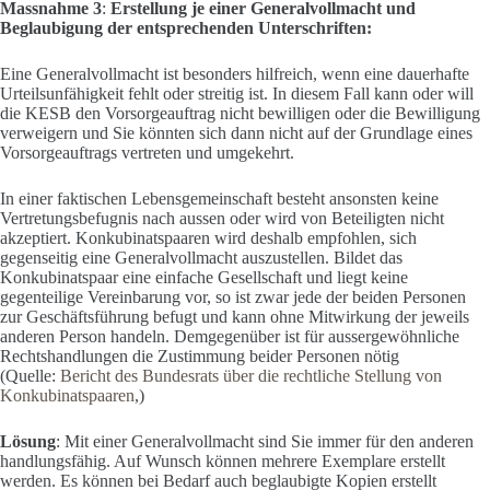
Massnahme 3
:
Erstellung je einer Generalvollmacht und
Beglaubigung der entsprechenden Unterschriften:
Eine Generalvollmacht ist besonders hilfreich, wenn eine dauerhafte
Urteilsunfähigkeit fehlt oder streitig ist. In diesem Fall kann oder will
die KESB den Vorsorgeauftrag nicht bewilligen oder die Bewilligung
verweigern und Sie könnten sich dann nicht auf der Grundlage eines
Vorsorgeauftrags vertreten und umgekehrt.
In einer faktischen Lebensgemeinschaft besteht ansonsten keine
Vertretungsbefugnis nach aussen oder wird von Beteiligten nicht
akzeptiert. Konkubinatspaaren wird deshalb empfohlen, sich
gegenseitig eine Generalvollmacht auszustellen. Bildet das
Konkubinatspaar eine einfache Gesellschaft und liegt keine
gegenteilige Vereinbarung vor, so ist zwar jede der beiden Personen
zur Geschäftsführung befugt und kann ohne Mitwirkung der jeweils
anderen Person handeln. Demgegenüber ist für aussergewöhnliche
Rechtshandlungen die Zustimmung beider Personen nötig
(Quelle:
Bericht des Bundesrats über die rechtliche Stellung von
Konkubinatspaaren
,)
Lösung
: Mit einer Generalvollmacht sind Sie immer für den anderen
handlungsfähig. Auf Wunsch können mehrere Exemplare erstellt
werden. Es können bei Bedarf auch beglaubigte Kopien erstellt