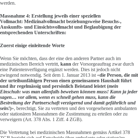
werden.
Massnahme
4: Erstellung jeweils einer speziellen
Vollmacht: Medizinalvollmacht beziehungsweise Besuchs-,
Auskunfts- und Einsichtsvollmacht und Beglaubigung der
entsprechenden Unterschriften:
Zuerst einige einleitende Worte
Wenn Sie möchten, dass der eine den anderen Partner auch im
medizinischen Bereich vertritt,
kann
der Vorsorgeauftrag zwar durch
eine Patientenverfügung ergänzt werden. Dies ist jedoch nicht
zwingend notwendig. Seit dem 1. Januar 2013 ist «
die Person, die mit
der urteilsunfähigen Person einen gemeinsamen Haushalt führt
und ihr regelmässig und persönlich Beistand leistet (
mein
Einschub: was man allenfalls beweisen können muss! Kann ja jeder
sagen… vor allem, wenn es schnell gehen muss, kann die
Bestreitung der Partnerschaft
verzögernd und damit
gefährlich und
sein!
)
», berechtigt, Sie zu vertreten und den vorgesehenen ambulanten
oder stationären Massnahmen die Zustimmung zu erteilen oder zu
verweigern (Art. 378 Abs. 1 Ziff. 4 ZGB).
Die Vertretung bei medizinischen Massnahmen gemäss Artikel 378
ZGB bezieht sich auf Entscheide über ambulante oder stationäre