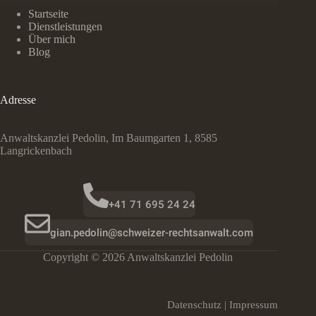
Sie
nicht
Startseite
als
Dienstleistungen
Familie
Über mich
behandelt
Blog
–
Konkubinate
Adresse
Anwaltskanzlei Pedolin, Im Baumgarten 1, 8585
Langrickenbach
+41 71 695 24 24
gian.pedolin@schweizer-rechtsanwalt.com
Copyright © 2026 Anwaltskanzlei Pedolin
Datenschutz
|
Impressum