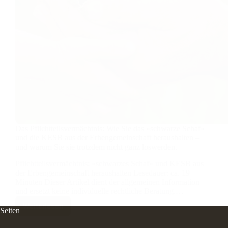
Das Pflichtteilsvermächtnis: Wie Sie das «schwarze Schaf»
und die KESB aus der Erbengemeinschaft heraushalten –
und warum Sie sie trotzdem nicht ganz loswerden.
Pflichtteilsvermächtnis: «schwarzes Schaf» und KESB aus
der Erbengemeinschaft heraushalten Lesedauer: ca. 19
Minuten Dieser Artikel dient der allgemeinen Information
und ersetzt keine individuelle rechtliche Beratung.…
Weiterlesen
Das
Seiten
Pflichtteilsvermächtnis: