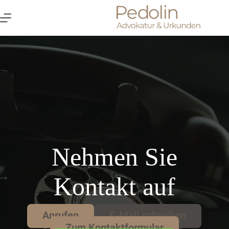
Zum
Inhalt
springen
Nehmen Sie
Kontakt auf
Anrufen
E-Mail schreiben
Zum Kontaktformular