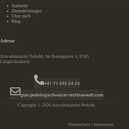
Wie
Sie
Startseite
das
Dienstleistungen
«schwarze
Über mich
Schaf»
Blog
und
die
KESB
Adresse
aus
der
Erbengemeinschaft
Anwaltskanzlei Pedolin, Im Baumgarten 1, 8585
heraushalten
Langrickenbach
–
und
warum
Sie
sie
+41 71 695 24 24
trotzdem
nicht
gian.pedolin@schweizer-rechtsanwalt.com
ganz
loswerden.
Copyright © 2026 Anwaltskanzlei Pedolin
Datenschutz
|
Impressum