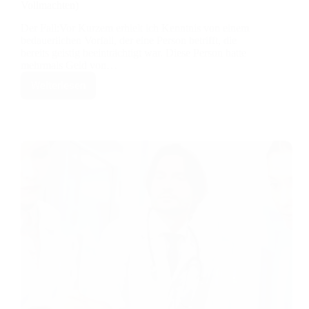
Vollmachten)
Der Fall:Vor Kurzem erhielt ich Kenntnis von einem
bedauerlichen Vorfall, der eine Person betrifft, die
bereits geistig beeinträchtigt war. Diese Person hatte
mehrmals Geld von…
Weiterlesen
Gebrechlichkeit
–
Vermögen
schützen
–
wichtige
weitere
Massnahmen
(neben
Vorsorgeauftrag
und
Vollmachten)