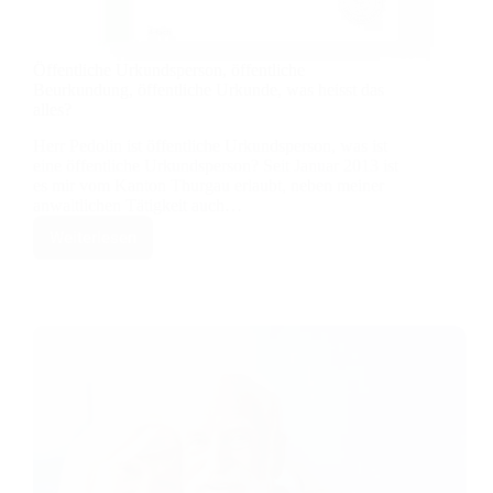
Öffentliche Urkundsperson, öffentliche
Beurkundung, öffentliche Urkunde, was heisst das
alles?
Herr Pedolin ist öffentliche Urkundsperson, was ist
eine öffentliche Urkundsperson? Seit Januar 2013 ist
es mir vom Kanton Thurgau erlaubt, neben meiner
anwaltlichen Tätigkeit auch…
Weiterlesen
Öffentliche
Urkundsperson,
öffentliche
Beurkundung,
öffentliche
Urkunde,
was
heisst
das
alles?