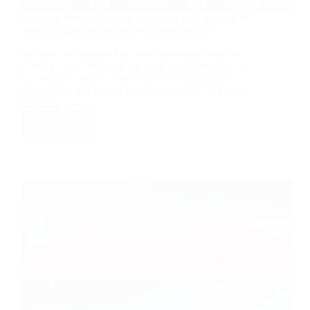
Standard-Vorsorgeauftrag, genügt er oder braucht es
einen massgeschneiderten Vorsorgeauftrag?
Standard-Vorsorgeauftrag oder massgeschneiderte
Lösung – was brauchen Sie wirklich? Lesedauer: ca.
12 Minuten Dieser Artikel dient der allgemeinen
Information und ersetzt keine individuelle rechtliche
Beratung.…
Weiterlesen
Standard-
Vorsorgeauftrag,
genügt
er
oder
braucht
es
einen
massgeschneiderten
Vorsorgeauftrag?