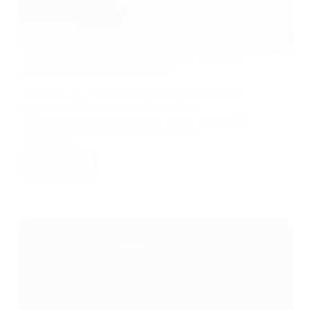
Medizinische Vollmacht in der Schweiz: Wenn Sie
nicht mehr selbst sprechen können
Lesedauer: ca. 18 Minuten Dieser Artikel dient der
allgemeinen Information und ersetzt keine
individuelle rechtliche Beratung. Stand: 30.10.2025
Ihr Ehemann liegt nach einem schweren
Herzinfarkt…
Weiterlesen
Medizinische
Vollmacht
in
der
Schweiz:
Wenn
Sie
nicht
mehr
selbst
sprechen
können