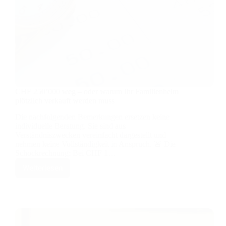
CHF 250’000 weg – oder warum Ihr Familienheim
plötzlich verkauft werden muss
Die nachfolgenden Bemerkungen ersetzen keine
individuelle Beratung. Sie sind aus
Verständniszwecken vereinfacht dargestellt und
nehmen keine Vollständigkeit in Anspruch. 🚨 Die
Schockrechnung: Bei CHF 1…
Weiterlesen
CHF
250’000
weg
–
oder
warum