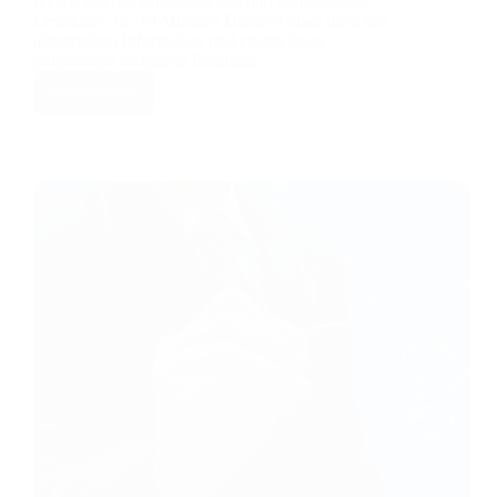
KESB aus der Erbengemeinschaft heraushalten
Lesedauer: ca. 19 Minuten Dieser Artikel dient der
allgemeinen Information und ersetzt keine
individuelle rechtliche Beratung.…
Weiterlesen
Das
Pflichtteilsvermächtnis:
Wie
Sie
das
«schwarze
Schaf»
und
die
KESB
aus
der
Erbengemeinschaft
heraushalten
–
und
warum
Sie
sie
trotzdem