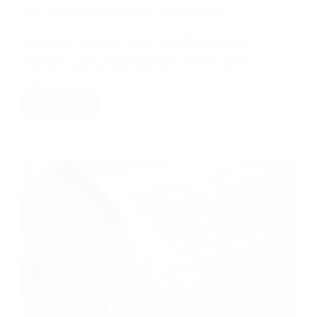
Ehe- und Erbvertrag die neue Familie schützt
Hinweis: Dieser Artikel dient der allgemeinen
Information und ersetzt keine individuelle rechtliche
Beratung. Je nach Situation können weitere Schritte
notwendig sein. Die Herausforderung: Zwischen
alter…
Weiterlesen
Nachlassplanung
für
Patchwork-
Familien:
Wie
ein
Ehe-
und
Erbvertrag
die
neue
Familie
schützt