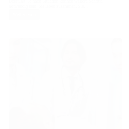
Beratung. Je nach Situation können weitere Schritte
notwendig sein. Sie leben zusammen, Sie…
Weiterlesen
Wenn
das
Gesetz
Sie
nicht
als
Familie
behandelt
–
Konkubinate