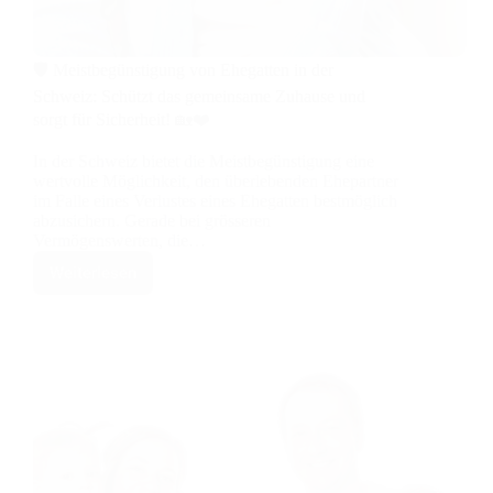
🛡️ Meistbegünstigung von Ehegatten in der
Schweiz: Schützt das gemeinsame Zuhause und
sorgt für Sicherheit! 🏡❤️
In der Schweiz bietet die Meistbegünstigung eine
wertvolle Möglichkeit, den überlebenden Ehepartner
im Falle eines Verlustes eines Ehegatten bestmöglich
abzusichern. Gerade bei grösseren
Vermögenswerten, die…
Weiterlesen
🛡️
Meistbegünstigung
von
Ehegatten
in
der
Schweiz:
Schützt
das
gemeinsame
Zuhause