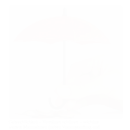
Vorsorgeauftrag
–
Generalvollmacht
–
Medizinalvollmacht
Gebrechlichkeit – Vermögen schützen – wichtige
weitere Massnahmen (neben Vorsorgeauftrag und