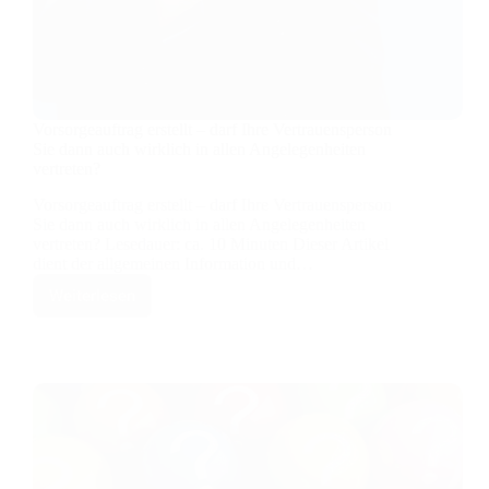
nicht
ganz
loswerden.
Vorsorgeauftrag erstellt – darf Ihre Vertrauensperson
Sie dann auch wirklich in allen Angelegenheiten
vertreten?
Vorsorgeauftrag erstellt – darf Ihre Vertrauensperson
Sie dann auch wirklich in allen Angelegenheiten
vertreten? Lesedauer: ca. 10 Minuten Dieser Artikel
dient der allgemeinen Information und…
Weiterlesen
Vorsorgeauftrag
erstellt
–
darf
Ihre
Vertrauensperson
Sie
dann
auch
wirklich