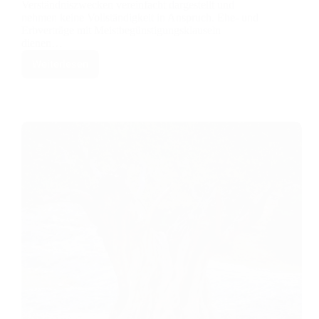
Verständniszwecken vereinfacht dargestellt und
nehmen keine Vollständigkeit in Anspruch. Ehe- und
Erbverträge mit Meistbegünstigungsklauseln
dienen…
Weiterlesen
Schutzbestimmungen:
Absicherung
der
Nachkommen
bei
Meistbegünstigung
des
Ehegatten