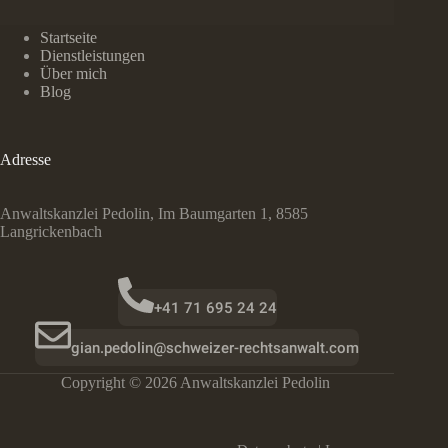
Was
Sie
wissen
Startseite
müssen
Dienstleistungen
und
Über mich
wie
Blog
Sie
vorgehen
sollten
Adresse
Anwaltskanzlei Pedolin, Im Baumgarten 1, 8585
Langrickenbach
+41 71 695 24 24
gian.pedolin@schweizer-rechtsanwalt.com
Copyright © 2026 Anwaltskanzlei Pedolin