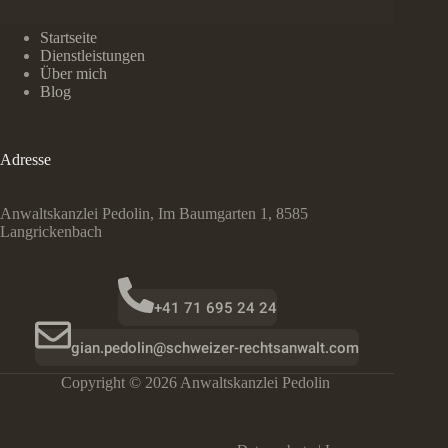
und
analysieren
–
Startseite
Beratung
Dienstleistungen
bei
Über mich
der
Blog
Überprüfung
des
Arbeitszeugnisses
Adresse
Anwaltskanzlei Pedolin, Im Baumgarten 1, 8585
Langrickenbach
+41 71 695 24 24
gian.pedolin@schweizer-rechtsanwalt.com
Copyright © 2026 Anwaltskanzlei Pedolin