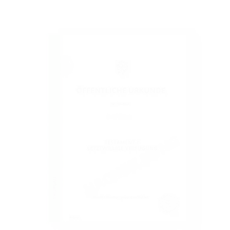
beim
Thurgauer
Anwalt